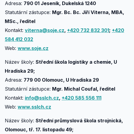
Adresa:
790 01 Jeseník, Dukelská 1240
Statutární zástupce:
Mgr. Bc. Bc. Jiří Viterna, MBA,
MSc., ředitel
Kontakt:
viterna@soje.cz
,
+420 732 832 301
;
+420
584 412 032
Web:
www.soje.cz
Název školy:
Střední škola logistiky a chemie, U
Hradiska 29;
Adresa:
779 00 Olomouc, U Hradiska 29
Statutární zástupce:
Mgr. Michal Coufal, ředitel
Kontakt:
info@sslch.cz
,
+420 585 556 111
Web:
www.sslch.cz
Název školy:
Střední průmyslová škola strojnická,
Olomouc, tř. 17. listopadu 49;