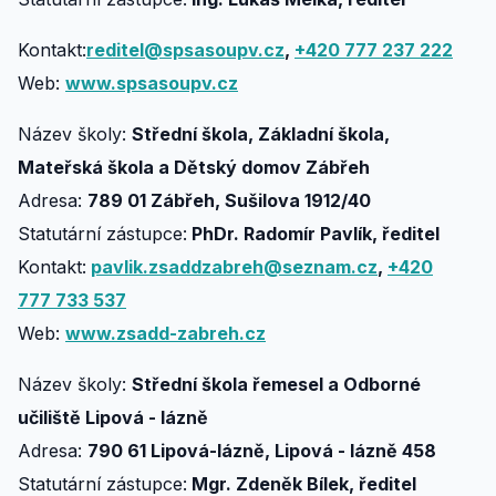
Kontakt:
reditel@spsasoupv.cz
,
+420 777 237 222
Web:
www.spsasoupv.cz
Název školy:
Střední škola, Základní škola,
Mateřská škola a Dětský domov Zábřeh
Adresa:
789 01 Zábřeh, Sušilova 1912/40
Statutární zástupce:
PhDr. Radomír Pavlík, ředitel
Kontakt:
pavlik.zsaddzabreh@seznam.cz
,
+420
777 733 537
Web:
www.zsadd-zabreh.cz
Název školy:
Střední škola řemesel a Odborné
učiliště Lipová - lázně
Adresa:
790 61 Lipová-lázně, Lipová - lázně 458
Statutární zástupce:
Mgr. Zdeněk Bílek, ředitel