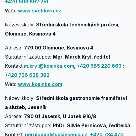
+420 603 892 251
Web:
www.svehlova.cz
Název školy:
Střední škola technických profesí,
Olomouc, Kosinova 4
Adresa:
779 00 Olomouc, Kosinova 4
Statutární zástupce:
Mgr. Marek Kryl, ředitel
Kontakt:
m.kryl@kosinka.com
,
+420 585 220 663
;
+420 736 628 392
Web:
www.kosinka.com
Název školy:
Střední škola gastronomie framářství
a služeb, Jeseník
Adresa:
790 01 Jeseník, U Jatek 916/8
Statutární zástupce:
PhDr. Silvie Pernicová, ředitelka
Kontakt:
pernicova@sosjesenik.cz
,
+420 734 470