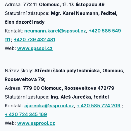
Adresa:
772 11 Olomouc, tř. 17. listopadu 49
Statutární zástupce:
Mgr. Karel Neumann, ředitel,
člen dozorčí rady
Kontakt:
neumann.karel@spssol.cz
,
+420 585 549
111
;
+420 739 432 481
Web:
www.spssol.cz
Název školy:
Střední škola polytechnická, Olomouc,
Rooseveltova 79;
Adresa:
779 00 Olomouc, Rooseveltova 472/79
Statutární zástupce:
Ing. Aleš Jurečka, ředitel
Kontakt:
ajurecka@ssprool.cz
,
+ 420 585 724 209
;
+ 420 724 345 169
Web:
www.ssprool.cz