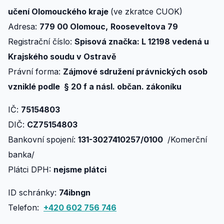
učení Olomouckého kraje
(ve zkratce CUOK)
Adresa:
779 00 Olomouc,
Rooseveltova 79
Registrační číslo:
Spisová značka: L 12198 vedená u
Krajského soudu v Ostravě
Právní forma:
Zájmové sdružení právnických osob
vzniklé podle § 20 f a násl. občan. zákoníku
IČ:
75154803
DIČ:
CZ75154803
Bankovní spojení:
131-3027410257/0100
/Komerční
banka/
Plátci DPH:
nejsme plátci
ID schránky:
74ibngn
Telefon:
+420 602 756 746