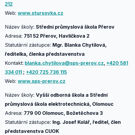
212
Web:
www.stursovka.cz
Název školy:
Střední průmyslová škola Přerov
Adresa:
751 52 Přerov, Havlíčkova 2
Statutární zástupce:
Mgr. Blanka Chytilová,
ředitelka, členka představenstva
Kontakt:
blanka.chytilova@sps-prerov.cz
,
+420 581
334 011
;
+420 725 736 115
Web:
www.sps-prerov.cz
Název školy:
Vyšší odborná škola a Střední
průmyslová škola elektrotechnická, Olomouc
Adresa:
779 00 Olomouc, Božetěchova 3
Statutární zástupce:
Ing. Josef Kolář, ředitel, člen
představenstva CUOK