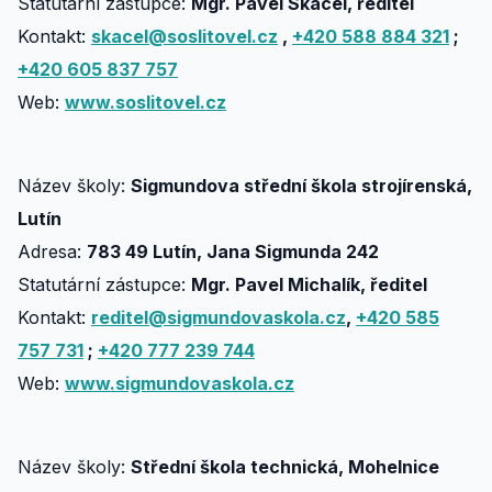
Statutární zástupce:
Mgr. Pavel Skácel, ředitel
Kontakt:
skacel@soslitovel.cz
,
+420 588 884 321
;
+420 605 837 757
Web:
www.soslitovel.cz
Název školy:
Sigmundova střední škola strojírenská,
Lutín
Adresa:
783 49 Lutín, Jana Sigmunda 242
Statutární zástupce:
Mgr. Pavel Michalík, ředitel
Kontakt:
reditel@sigmundovaskola.cz
,
+420 585
757 731
;
+420 777 239 744
Web:
www.sigmundovaskola.cz
Název školy:
Střední škola technická, Mohelnice