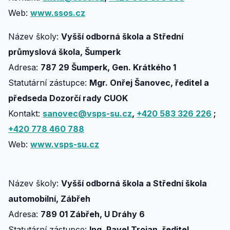
Web:
www.ssos.cz
Název školy:
Vyšší odborná škola a Střední
průmyslová škola, Šumperk
Adresa:
787 29 Šumperk, Gen. Krátkého 1
Statutární zástupce:
Mgr. Onřej Šanovec, ředitel a
předseda Dozorčí rady CUOK
Kontakt:
sanovec@vsps-su.cz
,
+420 583 326 226
;
+420 778 460 788
Web:
www.vsps-su.cz
Název školy:
Vyšší odborná škola a Střední škola
automobilní, Zábřeh
Adresa:
789 01 Zábřeh, U Dráhy 6
Statutární zástupce:
Ing. Pavel Trojan, ředitel