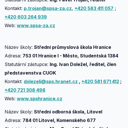
Kontakt:
p.trojan@spsa-za.cz
,
+420 583 411 057
;
+420 603 264 939
Web:
www.spsa-za.cz
Název školy:
Střední průmyslová škola Hranice
Adresa:
753 01 Hranice I - Město, Studentská 1384
Statutární zástupce:
Ing. Ivan Doležel, ředitel, člen
představenstva CUOK
Kontakt:
dolezeli@sps.hranet.cz
,
+420 581 671 412
;
+420 721 308 498
Web:
www.spshranice.cz
Název školy:
Střední odborná škola, Litovel
Adresa:
784 01 Litovel, Komenského 677