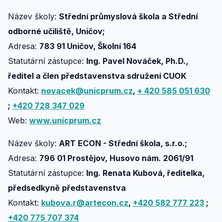
Název školy:
Střední průmyslová škola a Střední
odborné učiliště, Uničov;
Adresa:
783 91 Uničov, Školní 164
Statutární zástupce:
Ing. Pavel Nováček, Ph.D.,
ředitel a člen představenstva sdružení CUOK
Kontakt:
novacek@unicprum.cz
,
+ 420 585 051 630
;
+420 728 347 029
Web:
www.unicprum.cz
Název školy:
ART ECON - Střední škola, s.r.o.;
Adresa:
796 01 Prostějov, Husovo nám. 2061/91
Statutární zástupce:
Ing. Renata Kubová, ředitelka,
předsedkyně představenstva
Kontakt:
kubova.r@artecon.cz
,
+420 582 777 223
;
+420 775 707 374