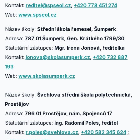
Kontakt:
reditel@spseol.cz
,
+420 778 451 274
Web:
www.spseol.cz
Název školy:
Střední škola řemesel, Šumperk
Adresa:
787 01 Šumperk, Gen. Krátkého 1799/30
Statutární zástupce:
Mgr. Irena Jonová, ředitelka
Kontakt:
jonova@skolasumperk.cz
,
+420 732 887
193
Web:
www.skolasumperk.cz
Název školy:
Švehlova střední škola polytechnická,
Prostějov
Adresa:
796 01 Prostějov, nám. Spojenců 17
Statutární zástupce:
Ing. Radomil Poles, ředitel
Kontakt:
r.poles@svehlova.cz
,
+420 582 345 624
;