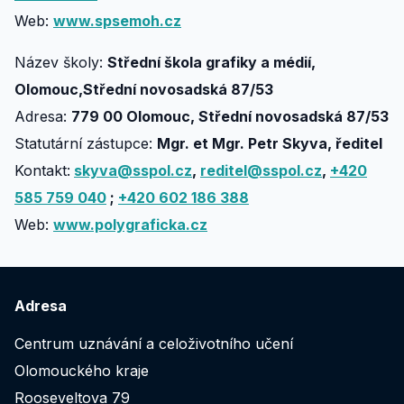
Web:
www.spsemoh.cz
Název školy:
Střední škola grafiky a médií,
Olomouc,Střední novosadská 87/53
Adresa:
779 00 Olomouc, Střední novosadská 87/53
Statutární zástupce:
Mgr. et Mgr. Petr Skyva, ředitel
Kontakt:
skyva@sspol.cz
,
reditel@sspol.cz
,
+420
585 759 040
;
+420 602 186 388
Web:
www.polygraficka.cz
Adresa
Centrum uznávání a celoživotního učení
Olomouckého kraje
Rooseveltova 79