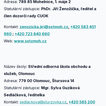
Adresa:
789 85 Mohelnice, 1. máje 2
Statutární zástupce:
PhDr. Jiří Ženožička, ředitel a
člen dozorčí rady CUOK
Kontakt:
zenozicka.jiri@sstmoh.cz
,
+420 583 401
960
;
+420 723 840 660
Web:
www.sstzmoh.cz
Název školy:
Střední odborná škola obchodu a
služeb, Olomouc
Adresa:
779 00 Olomouc, Štursova 14
Statutární zástupce:
Mgr. Sylva Guziková
Sedláčková, ředitelka
Kontakt:
sedlackova@sturzovka.cz
,
+420 585 200