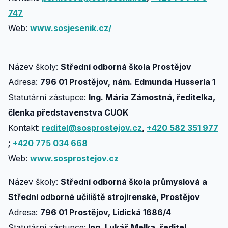
747
Web:
www.sosjesenik.cz/
Název školy:
Střední odborná škola Prostějov
Adresa:
796 01 Prostějov, nám. Edmunda Husserla 1
Statutární zástupce:
Ing. Mária Zámostná, ředitelka,
členka představenstva CUOK
Kontakt:
reditel@sosprostejov.cz
,
+420 582 351 977
;
+420 775 034 668
Web:
www.sosprostejov.cz
Název školy:
Střední odborná škola průmyslová a
Střední odborné učiliště strojírenské, Prostějov
Adresa:
796 01 Prostějov, Lidická 1686/4
Statutární zástupce:
Ing. Lukáš Melka, ředitel