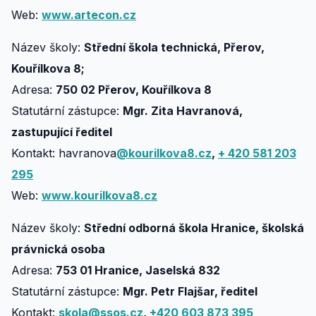
Web:
www.artecon.cz
Název školy:
Střední škola technická, Přerov,
Kouřílkova 8;
Adresa:
750 02 Přerov, Kouřílkova 8
Statutární zástupce:
Mgr. Zita Havranová,
zastupující ředitel
Kontakt: havranova
@kourilkova8.cz
,
+ 420 581 203
295
Web:
www.kourilkova8.cz
Název školy:
Střední odborná škola Hranice, školská
právnická osoba
Adresa:
753 01 Hranice, Jaselská 832
Statutární zástupce:
Mgr. Petr Flajšar, ředitel
Kontakt:
skola@ssos.cz
,
+420 603 873 395