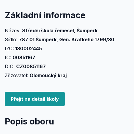
Základní informace
Název:
Střední škola řemesel, Šumperk
Sídlo:
787 01 Šumperk, Gen. Krátkého 1799/30
IZO:
130002445
IČ:
00851167
DIČ:
CZ00851167
Zřizovatel:
Olomoucký kraj
Přejít na detail školy
Popis oboru