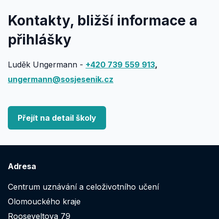
Kontakty, bližší informace a
přihlášky
Luděk Ungermann -
+420 739 559 913
,
ungermann@sosjesenik.cz
Přejít na detail školy
Adresa
Centrum uznávání a celoživotního učení
Olomouckého kraje
Rooseveltova 79