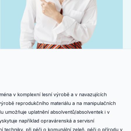
jména v komplexní lesní výrobě a v navazujících
i výrobě reprodukčního materiálu a na manipulačních
ilu umožňuje uplatnění absolventů/absolventek i v
yskytuje například opravárenská a servisní
ní techniky, při péči o komunální zeleň, péči o přírodu v