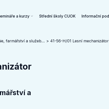
semináře a kurzy
Střední školy CUOK
Informační po
armářství a služeb, Jeseník
41-56-H/01 Lesní mechanizátor
nizátor
rmářství a