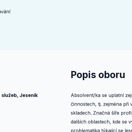
lávání
Popis oboru
 služeb, Jeseník
Absolvent/ka se uplatní ze
činnostech, tj. zejména př
skladech. Značná šíře prof
dalších oblastech, kde se v
problematika týkající se les