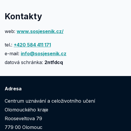
Kontakty
web:
www.sosjesenik.cz/
tel.:
+420 584 411 171
e-mail:
info@sosjesenik.cz
datová schránka:
2ntfdcq
Adresa
Centrum uznávání a celoživotního učení
Olomouckého kraje
Rooseveltova 79
779 00 Olomouc